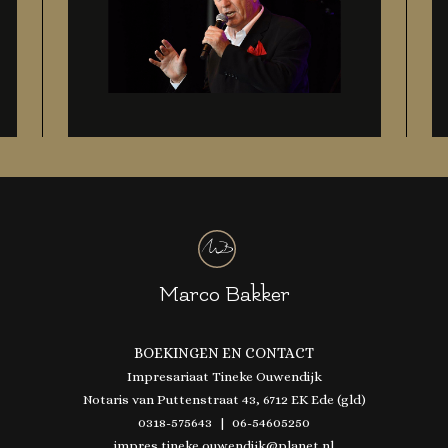
Marco Bakker
BOEKINGEN EN CONTACT
Impresariaat Tineke Ouwendijk
Notaris van Puttenstraat 43, 6712 EK Ede (gld)
0318-575643 | 06-54605250
impres.tineke.ouwendijk@planet.nl